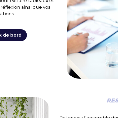
our extraire tableaux et
réflexion ainsi que vos
ations.
x de bord
RE
Retrouvez l’ensemble d