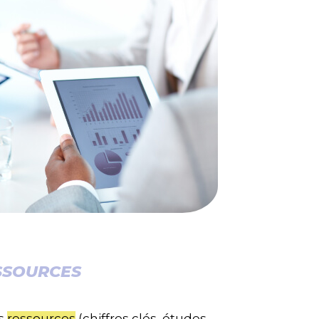
SSOURCES
es
ressources
(chiffres clés, études,